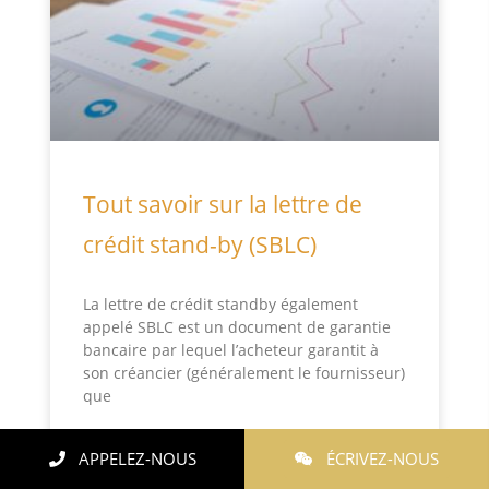
Tout savoir sur la lettre de
crédit stand-by (SBLC)
La lettre de crédit standby également
appelé SBLC est un document de garantie
bancaire par lequel l’acheteur garantit à
son créancier (généralement le fournisseur)
que
Lire la suite »
APPELEZ-NOUS
ÉCRIVEZ-NOUS