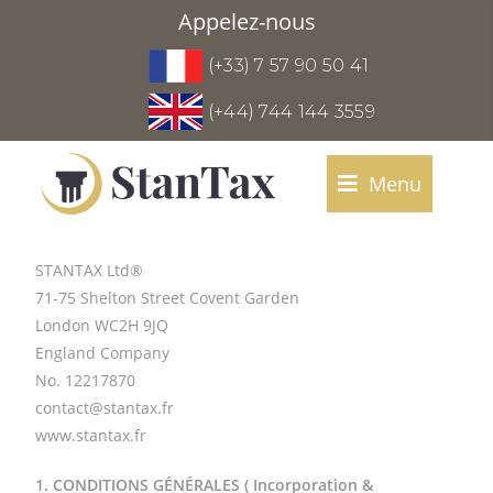
Appelez-nous
(+33) 7 57 90 50 41
(+44) 744 144 3559
Menu
STANTAX Ltd®
71-75 Shelton Street Covent Garden
London WC2H 9JQ
England Company
No. 12217870
contact@stantax.fr
www.stantax.fr
1. CONDITIONS GÉNÉRALES ( Incorporation &