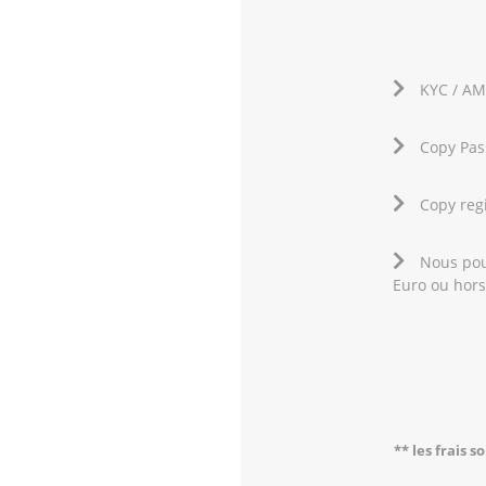
KYC / AM
Copy Pass
Copy reg
Nous pou
Euro ou hors
** les frais