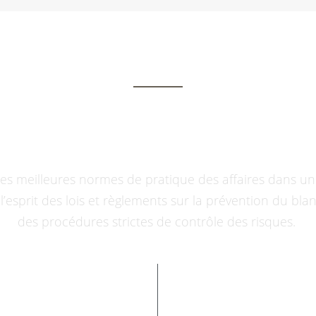
rience dans l'optimis
es meilleures normes de pratique des affaires dans un 
 à l’esprit des lois et règlements sur la prévention du 
des procédures strictes de contrôle des risques.
+
624
+
25