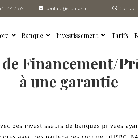
44 144 3559
contact@stantax.fr
Contact 
ore
Banque
Investissement
Tarifs
B
 de Financement/Pr
à une garantie
ec des investisseurs de banques privées ayant
ondres avec des partenaires comme : (HSBC, B