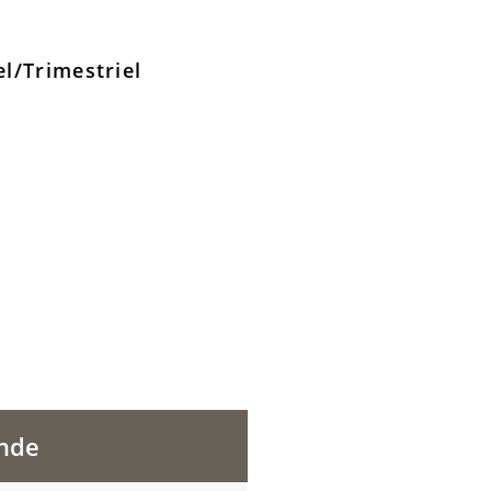
el/Trimestriel
ande