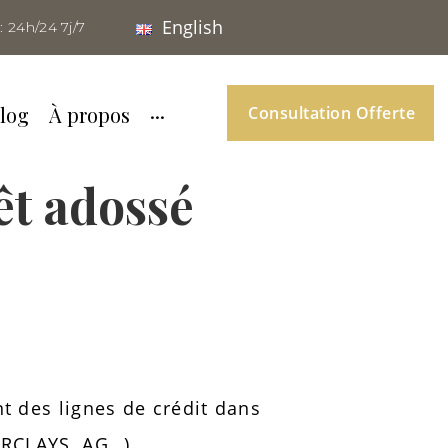
English
: 24h/24 7j/7
log
À propos
···
Consultation Offerte
êt adossé
 des lignes de crédit dans
ARCLAYS, AG…)