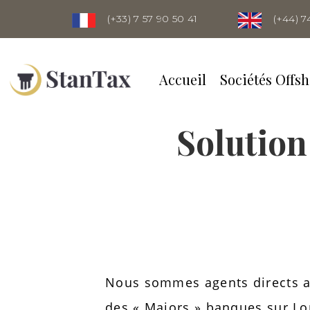
(+33) 7 57 90 50 41
(+44) 7
Accueil
Sociétés Offsh
Solution
Nous sommes agents directs av
des « Majors » banques sur L