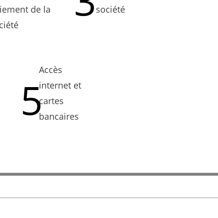
3
iement de la
société
ciété
Accès
5
internet et
cartes
bancaires