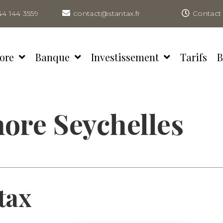
44 144 3559
contact@stantax.fr
Contact 
ore
Banque
Investissement
Tarifs
B
hore Seychelles
tax