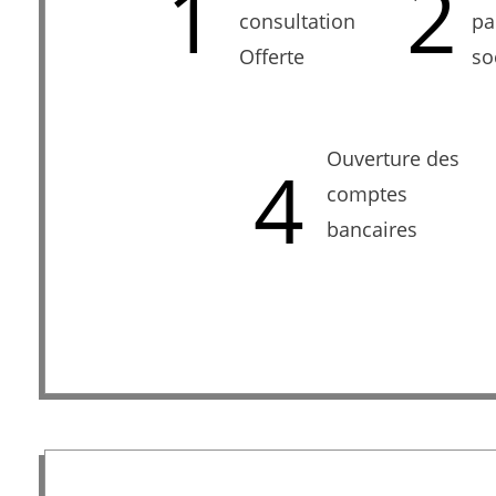
1
2
consultation
pa
Offerte
so
Ouverture des
4
comptes
bancaires