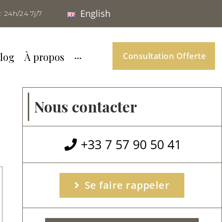
English
: 24h/24 7j/7
log
À propos
···
Consultation Offerte
Nous contacter
+33 7 57 90 50 41
Se faire rappeler