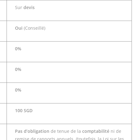
Sur
devis
Oui
(Conseillé)
0%
0%
0%
100 SGD
Pas d’obligation
de tenue de la
comptabilité
ni de
remise de rapports annuels. (toutefois, la Loi sur les